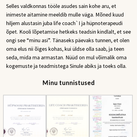
Selles valdkonnas tööle asudes sain kohe aru, et
inimeste aitamine meeldib mulle väga. Mõned kuud
hiljem alustasin juba life coach`I ja hüpnoterapeudi
õpet. Kooli lõpetamise hetkeks teadsin kindlalt, et see
ongi see “minu asi”. Tänaseks päevaks tunnen, et olen
oma elus nii õiges kohas, kui üldse olla saab, ja teen
seda, mida ma armastan. Nüüd on mul võimalik oma
kogemuste ja teadmistega Sinule abiks ja toeks olla.
Minu tunnistused