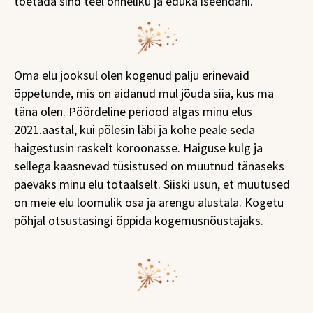
toetada sind teel õnneliku ja eduka iseendani.
Oma elu jooksul olen kogenud palju erinevaid
õppetunde, mis on aidanud mul jõuda siia, kus ma
täna olen. Pöördeline periood algas minu elus
2021.aastal, kui põlesin läbi ja kohe peale seda
haigestusin raskelt koroonasse. Haiguse kulg ja
sellega kaasnevad tüsistused on muutnud tänaseks
päevaks minu elu totaalselt. Siiski usun, et muutused
on meie elu loomulik osa ja arengu alustala. Kogetu
põhjal otsustasingi õppida kogemusnõustajaks.